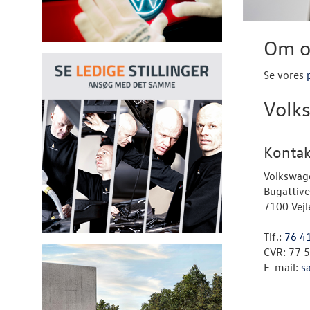
Om o
Se vores
Volks
Kontak
Volkswage
Bugattive
7100 Vejl
Tlf.:
76 4
CVR: 77 
E-mail:
s