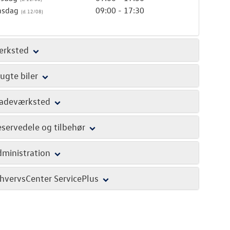
nsdag
09:00 - 17:30
ærksted
ugte biler
ladeværksted
servedele og tilbehør
ministration
hvervsCenter ServicePlus