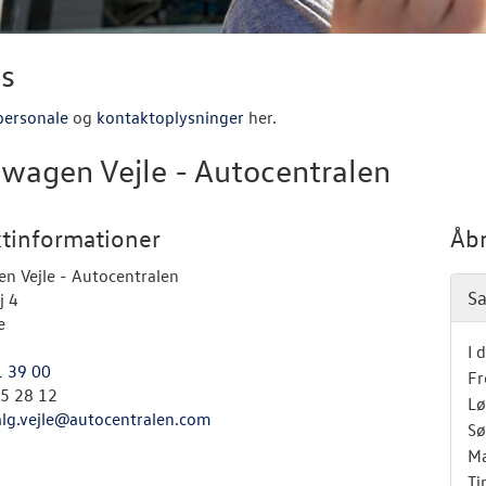
s
personale
og
kontaktoplysninger
her.
wagen Vejle - Autocentralen
tinformationer
Åbn
n Vejle - Autocentralen
Sa
j 4
e
I 
1 39 00
Fr
55 28 12
Lø
alg.vejle@autocentralen.com
Sø
M
Ti