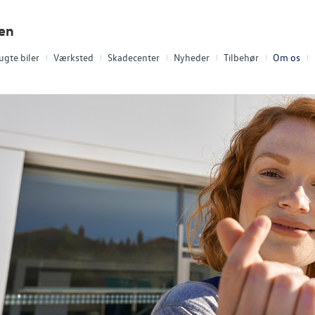
len
ugte biler
Værksted
Skadecenter
Nyheder
Tilbehør
Om os