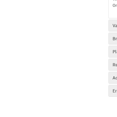
O
V
Br
P
Re
Ad
Er