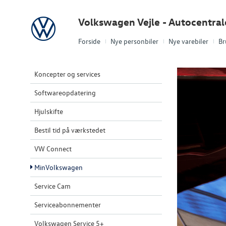
Volkswagen
Volkswagen Vejle - Autocentra
Forside
Nye personbiler
Nye varebiler
Br
Koncepter og services
Softwareopdatering
Hjulskifte
Bestil tid på værkstedet
VW Connect
MinVolkswagen
Service Cam
Serviceabonnementer
Volkswagen Service 5+