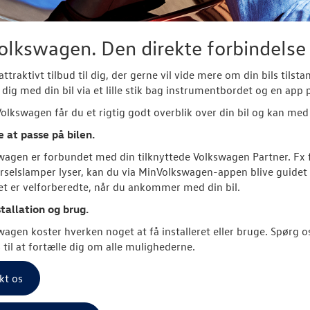
lkswagen. Den direkte forbindelse 
attraktivt tilbud til dig, der gerne vil vide mere om din bils tils
 dig med din bil via et lille stik bag instrumentbordet og en app
lkswagen får du et rigtig godt overblik over din bil og kan med f
at passe på bilen.
agen er forbundet med din tilknyttede Volkswagen Partner. Fx får 
rselslamper lyser, kan du via MinVolkswagen-appen blive guidet 
t er velforberedte, når du ankommer med din bil.
stallation og brug.
agen koster hverken noget at få installeret eller bruge. Spør
 til at fortælle dig om alle mulighederne.
kt os