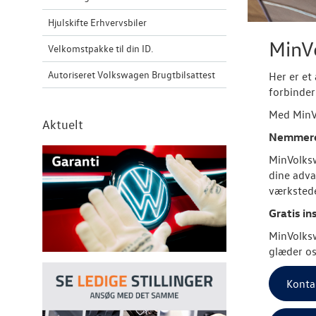
Hjulskifte Erhvervsbiler
MinVo
Velkomstpakke til din ID.
Autoriseret Volkswagen Brugtbilsattest
Her er et 
forbinder
Med MinVo
Aktuelt
Nemmere 
MinVolksw
dine adva
værkstede
Gratis in
MinVolksw
glæder os
Konta