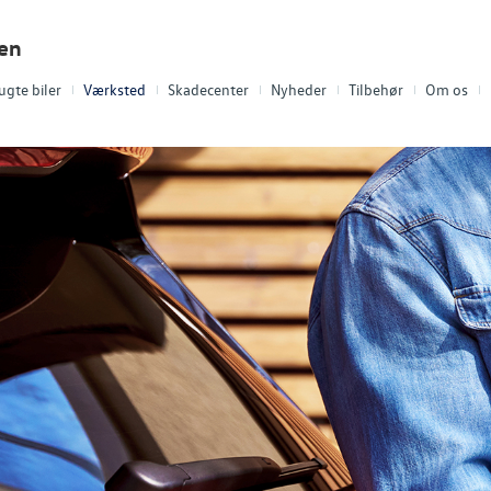
len
ugte biler
Værksted
Skadecenter
Nyheder
Tilbehør
Om os