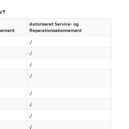
r?
Autoriseret Service- og
nement
Reparationsabonnement
√
√
√
√
√
√
√
√