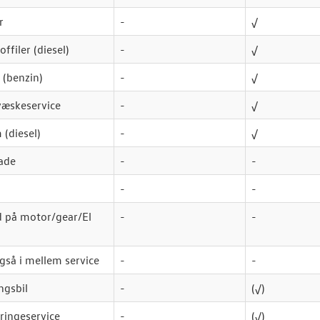
r
-
√
ffiler (diesel)
-
√
 (benzin)
-
√
æskeservice
-
√
(diesel)
-
√
lade
-
-
-
-
 på motor/gear/El
-
-
gså i mellem service
-
-
ngsbil
-
(√)
ringeservice
-
(
√
)