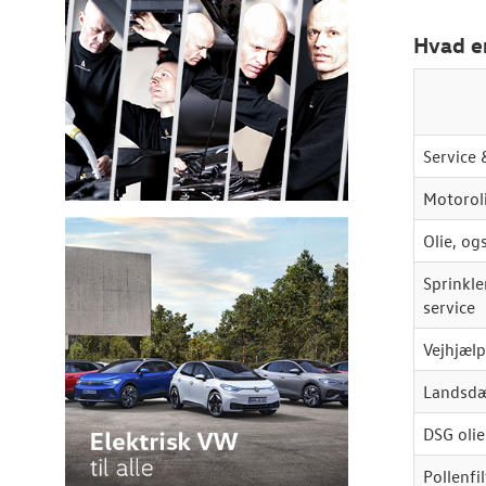
Hvad er
Service 
Motoroli
Olie, og
Sprinkl
service
Vejhjælp
Landsdæ
DSG olie
Pollenfil