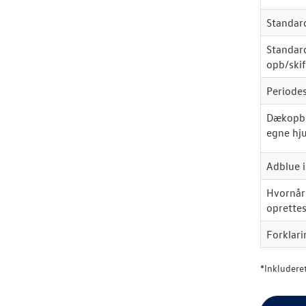
Standa
Standard
opb/skif
Periode
Dækopbe
egne hj
Adblue i
Hvornår
oprette
Forklari
*
Inkluderet