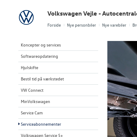
Volkswagen
Volkswagen Vejle - Autocentra
Forside
Nye personbiler
Nye varebiler
Br
Koncepter og services
Softwareopdatering
Hjulskifte
Bestil tid på værkstedet
VW Connect
MinVolkswagen
Service Cam
Serviceabonnementer
Volkswagen Service 5+