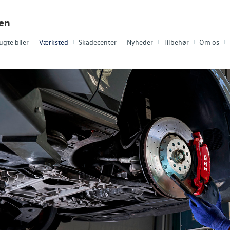
len
ugte biler
Værksted
Skadecenter
Nyheder
Tilbehør
Om os