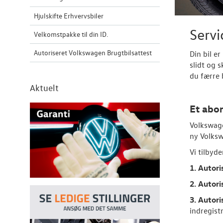
Hjulskifte Erhvervsbiler
Serv
Velkomstpakke til din ID.
Autoriseret Volkswagen Brugtbilsattest
Din bil e
slidt og 
du færre 
Aktuelt
Et abon
Volkswage
ny Volksw
Vi tilbyd
1. Autor
2. Autor
3. Autor
indregist