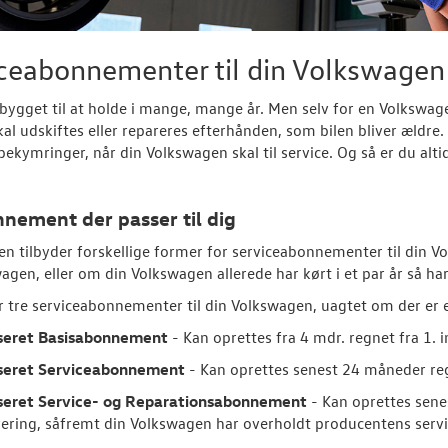
iceabonnementer til din Volkswagen
r bygget til at holde i mange, mange år. Men selv for en Volkswagen
skal udskiftes eller repareres efterhånden, som bilen bliver ældr
bekymringer, når din Volkswagen skal til service. Og så er du alt
nement der passer til dig
n tilbyder forskellige former for serviceabonnementer til din V
agen, eller om din Volkswagen allerede har kørt i et par år så h
er tre serviceabonnementer til din Volkswagen, uagtet om der er e
iseret Basisabonnement
- Kan oprettes fra 4 mdr. regnet fra 1. 
iseret Serviceabonnement
- Kan oprettes senest 24 måneder reg
iseret Service- og Reparationsabonnement
- Kan oprettes sene
rering, såfremt din Volkswagen har overholdt producentens servi