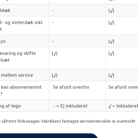
rddæk
-
(
√
)
- og vinterdæk inkl.
-
(√)
t
syn
-
(
√
)
varing og skifte
(
√
)
(√)
ulsæt
 mellem service
(
√
)
(
√
)
 kan abonnementet
Se afsnit ovenfor
Se afsnit ove
s?
ng af tegn
- = Ej inkluderet
√ = Inkludere
 såfremt Volkswagen-fabrikkens fastlagte serviceintervaller er overholdt