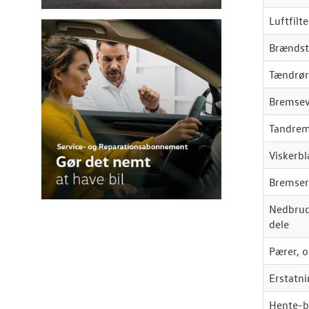
Luftfilte
Brændsto
Tændrør
Bremsev
Tandrem 
Viskerb
Bremser
Nedbrud
dele
Pærer, o
Erstatni
Hente-b