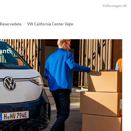
Volkswagen.dk
Reservedele
VW California Center Vejle