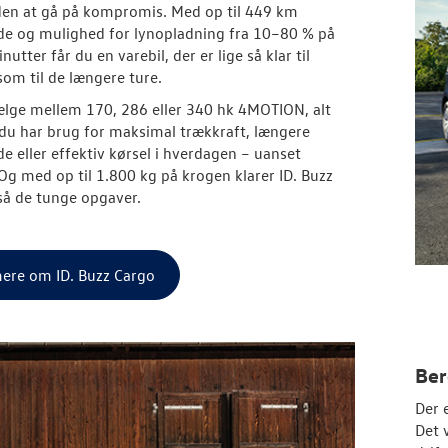
den at gå på kompromis. Med op til 449 km
e og mulighed for lynopladning fra 10–80 % på
utter får du en varebil, der er lige så klar til
som til de længere ture.
lge mellem 170, 286 eller 340 hk 4MOTION, alt
du har brug for maksimal trækkraft, længere
e eller effektiv kørsel i hverdagen – uanset
Og med op til 1.800 kg på krogen klarer ID. Buzz
å de tunge opgaver.
ere om ID. Buzz Cargo
Ber
Der 
Det 