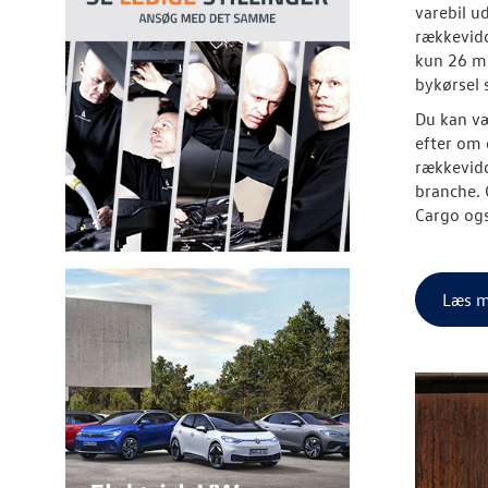
varebil u
rækkevidd
kun 26 min
bykørsel 
Du kan væ
efter om 
rækkevidd
branche. 
Cargo ogs
Læs m