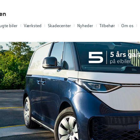
len
ugte biler
Værksted
Skadecenter
Nyheder
Tilbehør
Om os