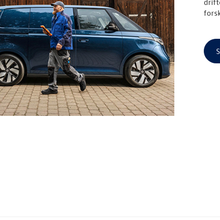
drif
fors
S