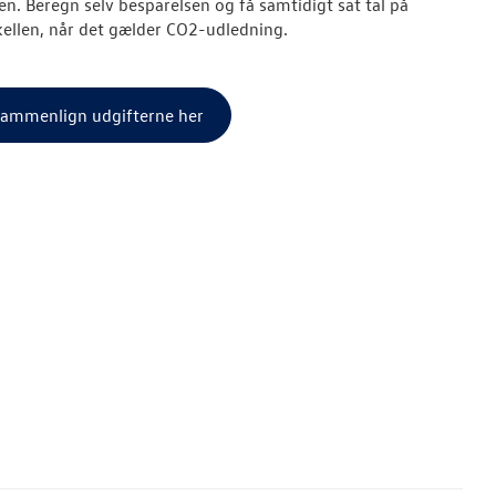
ten. Beregn selv besparelsen og få samtidigt sat tal på
kellen, når det gælder CO2-udledning.
ammenlign udgifterne her