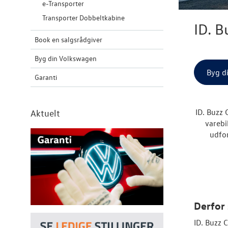
e-Transporter
Transporter Dobbeltkabine
ID. B
Book en salgsrådgiver
Byg din Volkswagen
Byg d
Garanti
ID. Buzz 
Aktuelt
varebi
udfo
Derfor 
ID. Buzz C