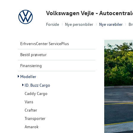
Volkswagen
Volkswagen Vejle - Autocentra
Forside
Nye personbiler
Nye varebiler
Br
ErhvervsCenter ServicePlus
Bestil prøvetur
Finansiering
Modeller
ID. Buzz Cargo
Caddy Cargo
Vans
Crafter
Transporter
Amarok