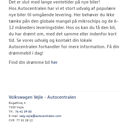
Det er slut med lange ventetider på nye biler!
Hos Autocentralen har vi et stort udvalg af populære
ID.3 Neo
nye biler til omgående levering. Her behøver du ikke
tænke pån den globale mangel på mikrochips og de 6-
Aktuelle kam
12 måneders leveringstider. Hos os kan du få den bil,
du har drømt om, med det samme eller indenfor kort
ID.4
tid. Se vores udvalg og kontakt din lokale
Autocentralen forhandler for mere information. Få din
Pendlerleasin
drømmebil i dag!
Find din drømme bil
her
ID. Cross
ID.5
T-Roc
Volkswagen Vejle - Autocentralen
ID.7 og ID.7 T
Bugattivej 4
7100 Vejle
Tlf.:
76 41 39 00
Den nye Tigua
E-mail:
salg.vejle@autocentralen.com
CVR: 77 55 28 12
ID. Buzz