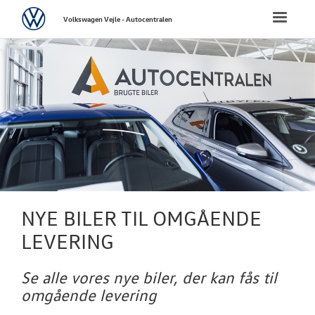
Volkswagen
Toggle
Volkswagen Vejle - Autocentralen
naviga
FORSIDE
NYE PERSONBI
Biler til omgå
Bestil prøvetu
Book en salgs
NYE BILER TIL OMGÅENDE
Finansiering
LEVERING
Elektrisk Volks
Se alle vores nye biler, der kan fås til
Modeller
omgående levering
ID. Polo