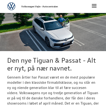
Volkswagen
Toggle
Volkswagen Vejle - Autocentralen
naviga
FORSIDE
NYE PERSONBI
Biler til omgå
Bestil prøvetu
Den nye Tiguan & Passat - Alt
Book en salgs
er nyt, på nær navnet.
Finansiering
Gennem årtier har Passat været en de mest populære
modeller i den klassiske firmabilsklasse, og nu står en
Elektrisk Volks
ny og niende generation klar til at føre succesen
videre. Volkswagens nye og tredje generation af Tiguan
Modeller
er på vej til de danske forhandlere, der får den i deres
showrooms i løbet af april måned. Det er en Tiguan, der
ID. Polo