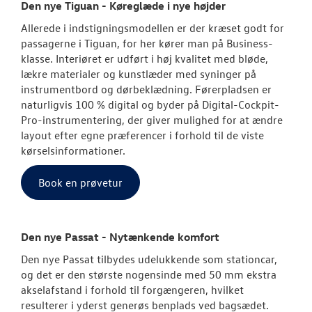
Den nye Tiguan - Køreglæde i nye højder
Garanti
Allerede i indstigningsmodellen er der kræset godt for
passagerne i Tiguan, for her kører man på Business-
NYE VAREBILER
klasse. Interiøret er udført i høj kvalitet med bløde,
lækre materialer og kunstlæder med syninger på
instrumentbord og dørbeklædning. Førerpladsen er
BRUGTE BILER
naturligvis 100 % digital og byder på Digital-Cockpit-
Pro-instrumentering, der giver mulighed for at ændre
VÆRKSTED
layout efter egne præferencer i forhold til de viste
kørselsinformationer.
SKADECENTER
Book en prøvetur
NYHEDER
Den nye Passat - Nytænkende komfort
TILBEHØR
Den nye Passat tilbydes udelukkende som stationcar,
og det er den største nogensinde med 50 mm ekstra
OM OS
akselafstand i forhold til forgængeren, hvilket
resulterer i yderst generøs benplads ved bagsædet.