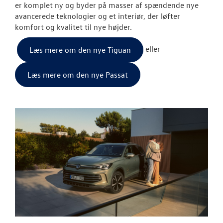
er komplet ny og byder på masser af spændende nye
avancerede teknologier og et interiør, der løfter
ID.3 Neo
komfort og kvalitet til nye højder.
Aktuelle kam
eller
Læs mere om den nye Tiguan
ID.4
Læs mere om den nye Passat
Pendlerleasin
ID. Cross
ID.5
T-Roc
ID.7 og ID.7 T
Den nye Tigua
ID. Buzz