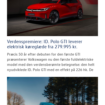
Verdenspremiere: ID. Polo GTI leverer
elektrisk køreglæde fra 279.995 kr.
Præcis 50 år efter debuten for den første GTI
præsenterer Volkswagen nu den første fuldelektriske
model med den verdensberømte betegnelse: den helt
nyudviklede ID. Polo GTI med en effekt på 226 hk. De