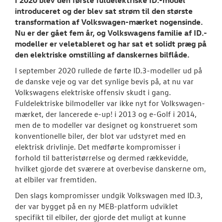
Tilmeld dig V
I 2020 blev den første fuldelektriske ID.-model
Danmarks nyh
introduceret og der blev sat strøm til den største
transformation af Volkswagen-mærket nogensinde.
Aktuelt
Nu er der gået fem år, og Volkswagens familie af ID.-
modeller er veletableret og har sat et solidt præg på
den elektriske omstilling af danskernes bilflåde.
TILBEHØR
I september 2020 rullede de førte ID.3-modeller ud på
de danske veje og var det synlige bevis på, at nu var
OM OS
Volkswagens elektriske offensiv skudt i gang.
Fuldelektriske bilmodeller var ikke nyt for Volkswagen-
RESERVEDELE
mærket, der lancerede e-up! i 2013 og e-Golf i 2014,
men de to modeller var designet og konstrueret som
VW CALIFORNIA
konventionelle biler, der blot var udstyret med en
elektrisk drivlinje. Det medførte kompromisser i
forhold til batteristørrelse og dermed rækkevidde,
hvilket gjorde det sværere at overbevise danskerne om,
at elbiler var fremtiden.
Den slags kompromisser undgik Volkswagen med ID.3,
der var bygget på en ny MEB-platform udviklet
specifikt til elbiler, der gjorde det muligt at kunne