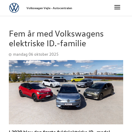
Volkswagen
Toggle
Volkswagen Vejle - Autocentralen
naviga
FORSIDE
Fem år med Volkswagens
NYE PERSONBI
elektriske ID.-familie
mandag 06 oktober 2025
NYE VAREBILER
BRUGTE BILER
VÆRKSTED
SKADECENTER
NYHEDER