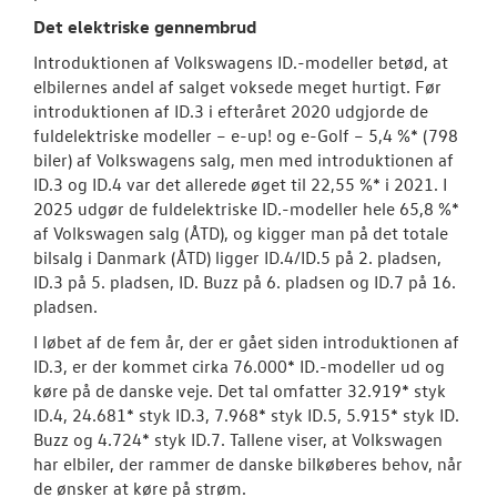
Det elektriske gennembrud
Introduktionen af Volkswagens ID.-modeller betød, at
elbilernes andel af salget voksede meget hurtigt. Før
introduktionen af ID.3 i efteråret 2020 udgjorde de
fuldelektriske modeller – e-up! og e-Golf – 5,4 %* (798
biler) af Volkswagens salg, men med introduktionen af
ID.3 og ID.4 var det allerede øget til 22,55 %* i 2021. I
2025 udgør de fuldelektriske ID.-modeller hele 65,8 %*
af Volkswagen salg (ÅTD), og kigger man på det totale
bilsalg i Danmark (ÅTD) ligger ID.4/ID.5 på 2. pladsen,
ID.3 på 5. pladsen, ID. Buzz på 6. pladsen og ID.7 på 16.
pladsen.
I løbet af de fem år, der er gået siden introduktionen af
ID.3, er der kommet cirka 76.000* ID.-modeller ud og
køre på de danske veje. Det tal omfatter 32.919* styk
ID.4, 24.681* styk ID.3, 7.968* styk ID.5, 5.915* styk ID.
Buzz og 4.724* styk ID.7. Tallene viser, at Volkswagen
har elbiler, der rammer de danske bilkøberes behov, når
de ønsker at køre på strøm.